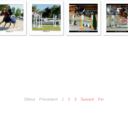
Début
Précédent
1
2
3
Suivant
Fin