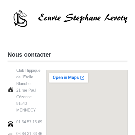
Nous contacter
Club Hippique
de l'Etoile
Blanche
21 rue Paul
Cézanne
91540
MENNECY
01-64-57-15-69
06-84-31-33-46